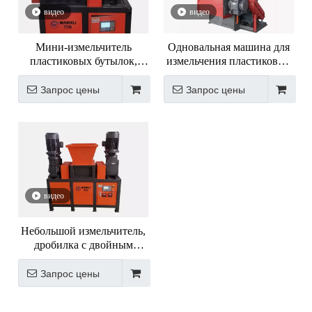
видео
видео
Мини-измельчитель
Одновальная машина для
пластиковых бутылок,
измельчения пластиковых
дробилка
отходов модели 600
Запрос цены
Запрос цены
видео
Небольшой измельчитель,
дробилка с двойным
приводом двигателя
Запрос цены