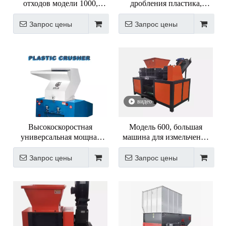
отходов модели 1000,
дробления пластика,
трубы для пластиковых
дробилка для пластика
бутылок,
Запрос цены
Запрос цены
полипропиленовый блок,
одновальный
измельчитель
видео
Высокоскоростная
Модель 600, большая
универсальная мощная
машина для измельчения
штамповочная машина из
двухвального вала для
ПВХ/ПП, малошумный
дробления металлического
Запрос цены
Запрос цены
пластик ПВХ
листа