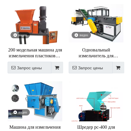
видео
видео
200 модельная машина для
Одновальный
измельчения пластиковых
измельчитель для
бутылок и консервных
пластика/измельчитель/
банок
машина для переработки
Запрос цены
Запрос цены
пластмасс/измельчитель
жесткого пластика
видео
Машина для измельчения
Шредер pc-400 для